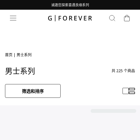
跳
诚邀您探索喜遇良缘系列
到
暂
内
购物车
停
搜索
网站导航
容
幻
灯
片
首页
|
男士系列
男士系列
共
225
个商品
筛选和排序