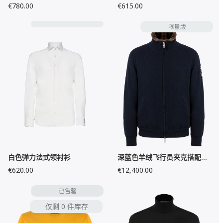
€780.00
€615.00
限量版
白色弹力法式领衬衫
深蓝色羊绒飞行员夹克搭配海狸毛内衬
€620.00
€12,400.00
已售罄
仅剩 0 件库存