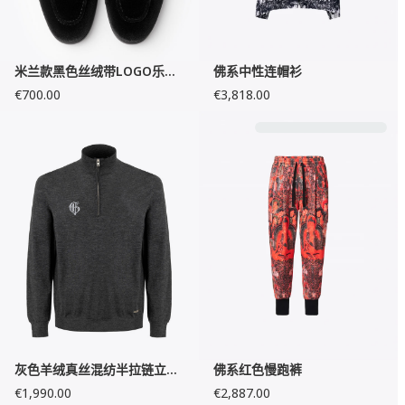
米兰款黑色丝绒带LOGO乐福鞋
佛系中性连帽衫
€700.00
€3,818.00
灰色羊绒真丝混纺半拉链立领衫
佛系红色慢跑裤
€1,990.00
€2,887.00