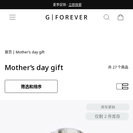
跳
夏季促销 ·
立即探索
到
暂
内
购物车
停
搜索
网站导航
容
幻
灯
片
首页
|
Mother’s day gift
Mother’s day gift
共
27
个商品
筛选和排序
库存紧缺
仅剩 2 件库存