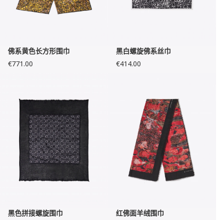
佛系黄色长方形围巾
黑白螺旋佛系丝巾
€771.00
€414.00
黑色拼接螺旋围巾
红佛面羊绒围巾