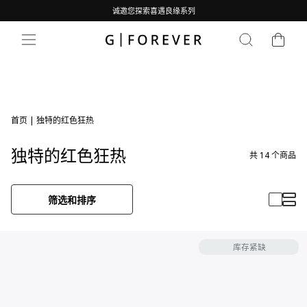
跳
诚邀您探索喜遇良缘系列
到
暂
内
购物车
停
搜索
网站导航
容
幻
灯
片
首页
|
独特的红色狂热
独特的红色狂热
共
14
个商品
筛选和排序
库存紧缺